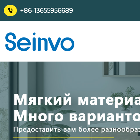
+86-13655956689
