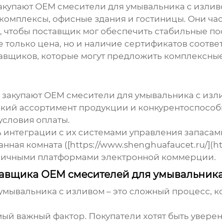
закупают OEM
смесители для умывальника с изли
 комплексы, офисные здания и гостиницы. Они ч
, чтобы поставщик мог обеспечить стабильные по
 только цена, но и наличие сертификатов соотве
авщиков, которые могут предложить комплексны
 закупают OEM
смесители для умывальника с изл
ий ассортимент продукции и конкурентоспособн
условия оплаты.
ь интеграции с их системами управления запаса
ная комната ([https://www.shenghuafaucet.ru/](ht
азличными платформами электронной коммерции.
авщика OEM смесителей для умывальника
умывальника с изливом
– это сложный процесс, к
мый важный фактор. Покупатели хотят быть увере