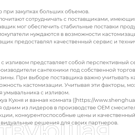
о при закупках больших объемов.
почитают сотрудничать с поставщиками, имеющи
авщик мог обеспечить стабильные поставки проду
окупатели нуждаются в возможности кастомизаци
вщик предоставлял качественный сервис и техни
 с изливом
представляет собой перспективный се
изводители сантехники под собственной торгов
зины. При выборе поставщика важно учитывать к
ожность кастомизации. Учитывая эти факторы, м
я умывальника с изливом
.
а Кухня и ванная комната ([https://www.shenghuaf
тся одним из лидеров в производстве OEM
смесите
ции, конкурентоспособные цены и качественный 
ствующая
ивидуальные решения для своих партнеров.