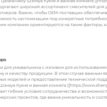
аньчжоу Шэнхуа Кухня и ванная комната ([https:
 предлагают широкий ассортимент
смесителей для 
ртнеров. Важно, чтобы OEM-поставщик обеспечива
ожность кастомизации под конкретные потребнос
ии компании ориентируются на такие факторы, к
юро
и для умывальника с изливом
для использования 
у и качеству продукции. В этом случае важным я
ных моделей и предоставление технической под
нхуа Кухня и ванная комната ([https://www.sheng
лагает гибкие условия сотрудничества и возможно
ерских проектов, где важна уникальность и соот