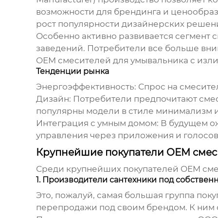
возможности для брендинга и ценообраз
рост популярности дизайнерских решени
Особенно активно развивается сегмент
с
заведений. Потребители все больше вни
OEM
смесителей для умывальника с изл
Тенденции рынка
Энергоэффективность:
Спрос на
смесите
Дизайн:
Потребители предпочитают
сме
популярны модели в стиле минимализм и
Интеграция с умным домом:
В будущем о
управления через приложения и голосо
Крупнейшие покупатели OEM смес
Среди крупнейших покупателей OEM
сме
1. Производители сантехники под собствен
Это, пожалуй, самая большая группа пок
перепродажи под своим брендом. К ним 