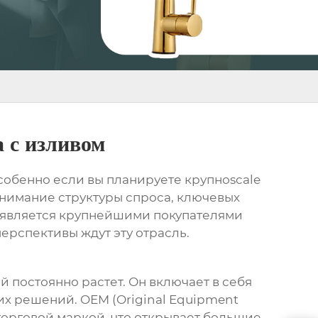
 с изливом
Особенно если вы планируете крупноscale
онимание структуры спроса, ключевых
то является крупнейшими покупателями
перспективы ждут эту отрасль.
й постоянно растет. Он включает в себя
х решений. OEM (Original Equipment
торговой маркой, что открывает большие