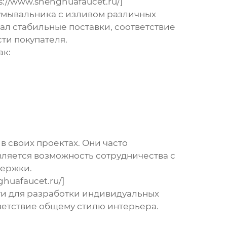
//www.shenghuafaucet.ru/]
умывальника с изливом
различных
л стабильные поставки, соответствие
ти покупателя.
ак:
в своих проектах. Они часто
вляется возможность сотрудничества с
держки.
huafaucet.ru/]
сти для разработки индивидуальных
ветствие общему стилю интерьера.