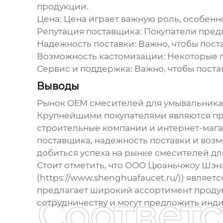
продукции.
Цена:
Цена играет важную роль, особенн
Репутация поставщика:
Покупатели пред
Надежность поставки:
Важно, чтобы пост
Возможность кастомизации:
Некоторые п
Сервис и поддержка:
Важно, чтобы поста
Выводы
Рынок OEM
смесителей для умывальника
Крупнейшими покупателями являются про
строительные компании и интернет-мага
поставщика, надежность поставки и возм
добиться успеха на рынке
смесителей дл
Стоит отметить, что ООО Цюаньчжоу Шэнху
(https://www.shenghuafaucet.ru/)) являе
предлагает широкий ассортимент продук
Соответ
сотрудничеству и могут предложить инд