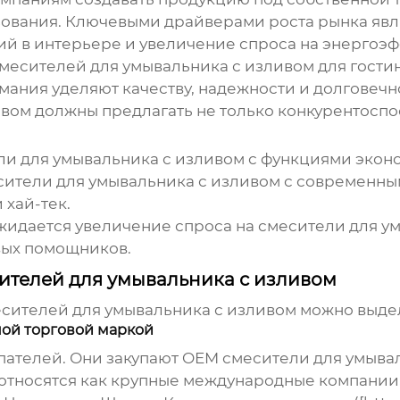
ования. Ключевыми драйверами роста рынка явл
й в интерьере и увеличение спроса на энергоэф
месителей для умывальника с изливом
для гости
мания уделяют качеству, надежности и долговеч
ивом
должны предлагать не только конкурентоспос
ли для умывальника с изливом
с функциями эконо
сители для умывальника с изливом
с современным
 хай-тек.
жидается увеличение спроса на
смесители для у
вых помощников.
ителей для умывальника с изливом
сителей для умывальника с изливом
можно выдел
ной торговой маркой
упателей. Они закупают OEM
смесители для умыва
относятся как крупные международные компании,