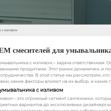
 с изливом
EM смесителей для умывальника
умывальника с изливом
– задача ответственная. 
ванными продуктами. Этот рынок динамичен, и п
сотрудничества. В этой статье мы рассмотрим, к
ивом
, какие факторы влияют на их выбор, и какие 
 умывальника с изливом
зливом
– это огромный сегмент сантехники, которы
джетных вариантов до эксклюзивных дизайнерски
омпаниям создавать продукцию под собственной 