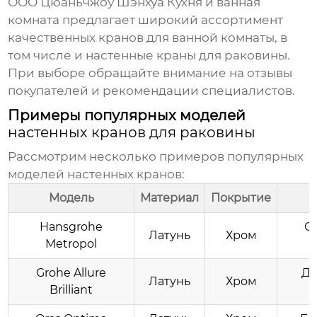
ООО Цюаньчжоу Шэнхуа Кухня и ванная
комната
предлагает широкий ассортимент
качественных кранов для ванной комнаты, в
том числе и
настенные краны для раковины
.
При выборе обращайте внимание на отзывы
покупателей и рекомендации специалистов.
Примеры популярных моделей
настенных кранов для раковины
Рассмотрим несколько примеров популярных
моделей
настенных кранов
:
Модель
Материал
Покрытие
Hansgrohe
О
Латунь
Хром
Metropol
Grohe Allure
Дв
Латунь
Хром
Brilliant