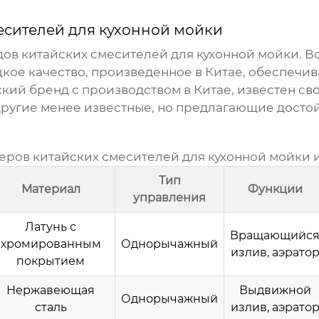
есителей для кухонной мойки
дов
китайских смесителей для кухонной мойки
. 
ое качество, произведенное в Китае, обеспечив
ий бренд с производством в Китае, известен с
 другие менее известные, но предлагающие досто
меров
китайских смесителей для кухонной мойки
и
Тип
Материал
Функции
управления
Латунь с
Вращающийс
хромированным
Однорычажный
излив, аэрато
покрытием
Нержавеющая
Выдвижной
Однорычажный
сталь
излив, аэрато