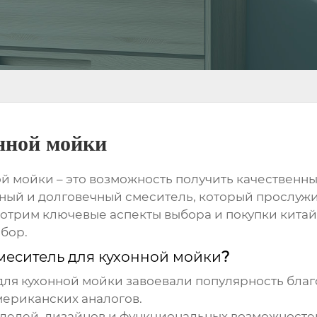
нной мойки
ой мойки
– это возможность получить качественны
ый и долговечный смеситель, который прослужит
ссмотрим ключевые аспекты выбора и покупки
китай
бор.
меситель для кухонной мойки
?
для кухонной мойки
завоевали популярность благ
мериканских аналогов.
елей, дизайнов и функциональных возможносте