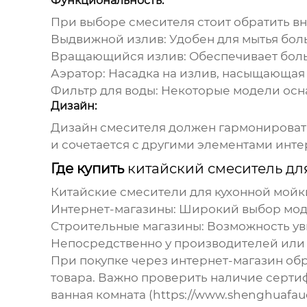
Функциональность:
При выборе смесителя стоит обратить в
Выдвижной излив:
Удобен для мытья боль
Вращающийся излив:
Обеспечивает боль
Аэратор:
Насадка на излив, насыщающая в
Фильтр для воды:
Некоторые модели осна
Дизайн:
Дизайн смесителя должен гармонировать
и сочетается с другими элементами инте
Где купить
китайский смеситель дл
Китайские смесители для кухонной мойк
Интернет-магазины:
Широкий выбор модел
Строительные магазины:
Возможность уви
Непосредственно у производителей или
При покупке через интернет-магазин об
товара. Важно проверить наличие серти
ванная комната (
https://www.shenghuafauc