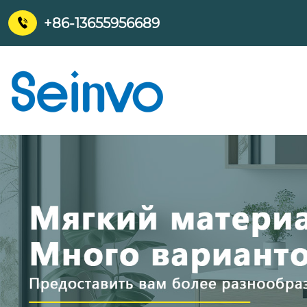
+86-13655956689
