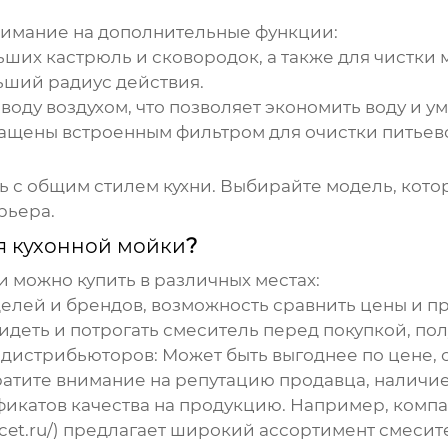
нимание на дополнительные функции:
ших кастрюль и сковородок, а также для чистки 
ший радиус действия.
оду воздухом, что позволяет экономить воду и 
щены встроенным фильтром для очистки питьев
 с общим стилем кухни. Выбирайте модель, кото
рьера.
я кухонной мойки
?
и
можно купить в различных местах:
ей и брендов, возможность сравнить цены и пр
деть и потрогать смеситель перед покупкой, по
 дистрибьюторов:
Может быть выгоднее по цене, 
ратите внимание на репутацию продавца, наличие
фикатов качества на продукцию. Например, комп
et.ru/
) предлагает широкий ассортимент смеси