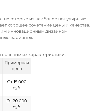
Вот некоторые из наиболее популярных:
ает хорошее сочетание цены и качества.
воим инновационным дизайном.
йные варианты.
 сравним их характеристики:
Примерная
цена
я
От 15 000
р
руб.
От 20 000
р
руб.