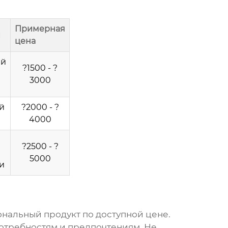
Примерная
и
цена
ий
?1500 - ?
3000
й
?2000 - ?
4000
?2500 - ?
5000
и
нальный продукт по доступной цене.
отребностям и предпочтениям. Не