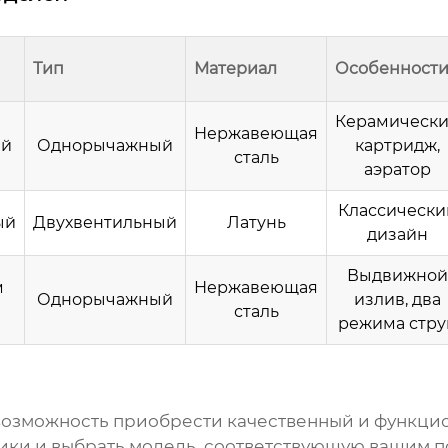
Тип
Материал
Особенност
Керамическ
Нержавеющая
ый
Однорычажный
картридж,
сталь
аэратор
Классически
ый
Двухвентильный
Латунь
дизайн
Выдвижной
м
Нержавеющая
Однорычажный
излив, два
сталь
режима стру
 возможность приобрести качественный и функцио
ики и выбрать модель, соответствующую вашим п