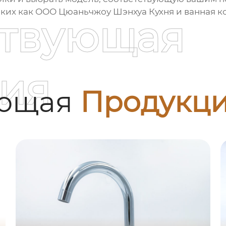
ких как ООО Цюаньчжоу Шэнхуа Кухня и ванная ко
ствующая
ия
ующая
Продукц