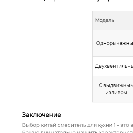
Модель
Однорычажн
Двухвентильн
С выдвижны
изливом
Заключение
Выбор
китай смеситель для кухни 1
– это
Важно внимательно изучить характерист