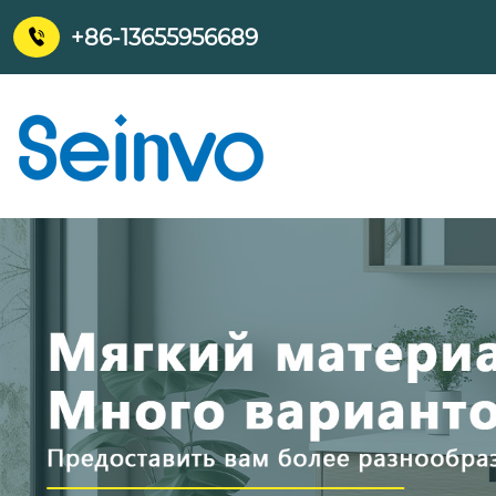
+86-13655956689
