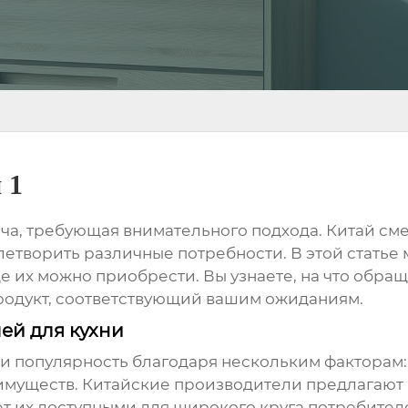
 1
ача, требующая внимательного подхода.
Китай сме
летворить различные потребности. В этой стать
е их можно приобрести. Вы узнаете, на что обра
родукт, соответствующий вашим ожиданиям.
ей для кухни
ли популярность благодаря нескольким факторам:
еимуществ. Китайские производители предлагают
ет их доступными для широкого круга потребител