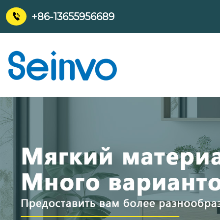
+86-13655956689
