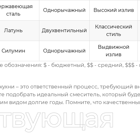
ержавеющая
Однорычажный
Высокий излив
сталь
Классический
Латунь
Двухвентильный
стиль
Выдвижной
Силумин
Однорычажный
излив
 обозначения: $ - бюджетный, $$ - средний, $$$ 
кухни
– это ответственный процесс, требующий в
 подобрать идеальный смеситель, который будет
м видом долгие годы. Помните, что качественный
ствующая