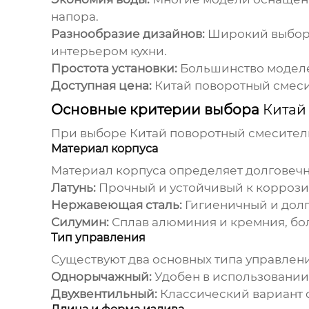
напора.
Разнообразие дизайнов:
Широкий выбор 
интерьером кухни.
Простота установки:
Большинство моделей
Доступная цена:
Китай поворотный смеси
Основные критерии выбора
Китай
При выборе
Китай поворотный смеситель
Материал корпуса
Материал корпуса определяет долговечн
Латунь:
Прочный и устойчивый к коррозии
Нержавеющая сталь:
Гигиеничный и дол
Силумин:
Сплав алюминия и кремния, бол
Тип управления
Существуют два основных типа управлен
Однорычажный:
Удобен в использовании,
Двухвентильный:
Классический вариант с