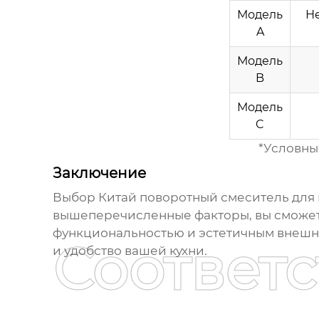
Модель
Н
A
Модель
B
Модель
C
*Условные
Заключение
Выбор
Китай поворотный смеситель для 
вышеперечисленные факторы, вы сможете
функциональностью и эстетичным внешни
Соответ
и удобство вашей кухни.