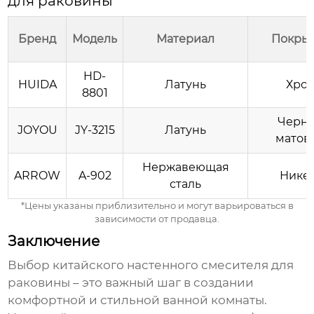
для раковины
Бренд
Модель
Материал
Покры
HD-
HUIDA
Латунь
Хро
8801
Черн
JOYOU
JY-3215
Латунь
матов
Нержавеющая
ARROW
A-902
Нике
сталь
*Цены указаны приблизительно и могут варьироваться в
зависимости от продавца.
Заключение
Выбор
китайского настенного смесителя для
раковины
– это важный шаг в создании
комфортной и стильной ванной комнаты.