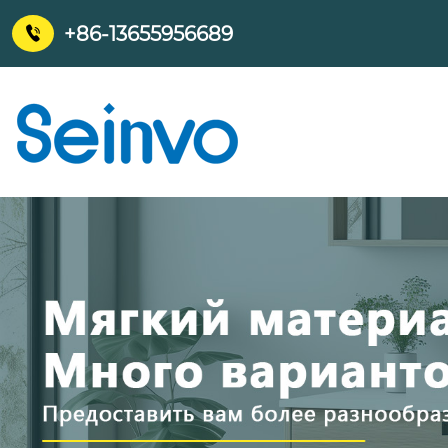
+86-13655956689
