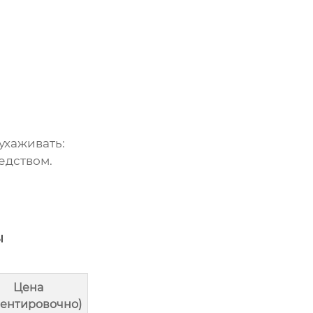
ухаживать:
едством.
ы
Цена
иентировочно)