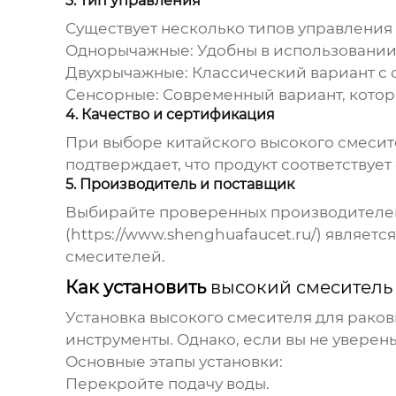
3. Тип управления
Существует несколько типов управления
Однорычажные:
Удобны в использовании 
Двухрычажные:
Классический вариант с 
Сенсорные:
Современный вариант, котор
4. Качество и сертификация
При выборе
китайского высокого смесит
подтверждает, что продукт соответствуе
5. Производитель и поставщик
Выбирайте проверенных производителей
(
https://www.shenghuafaucet.ru/
) являетс
смесителей.
Как установить
высокий смеситель
Установка
высокого смесителя для рако
инструменты. Однако, если вы не уверен
Основные этапы установки:
Перекройте подачу воды.