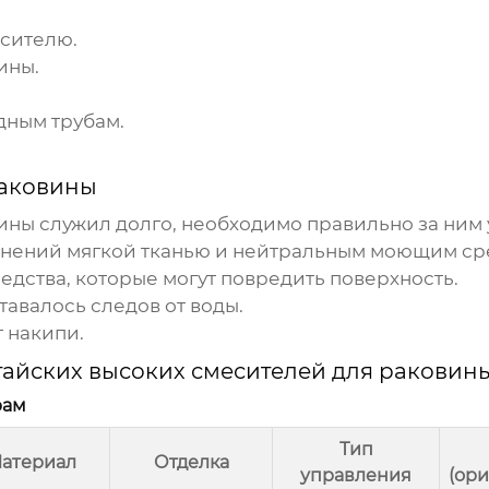
есителю.
ины.
дным трубам.
раковины
вины
служил долго, необходимо правильно за ним 
знений мягкой тканью и нейтральным моющим ср
дства, которые могут повредить поверхность.
тавалось следов от воды.
 накипи.
тайских высоких смесителей для раковин
рам
Тип
атериал
Отделка
управления
(ор