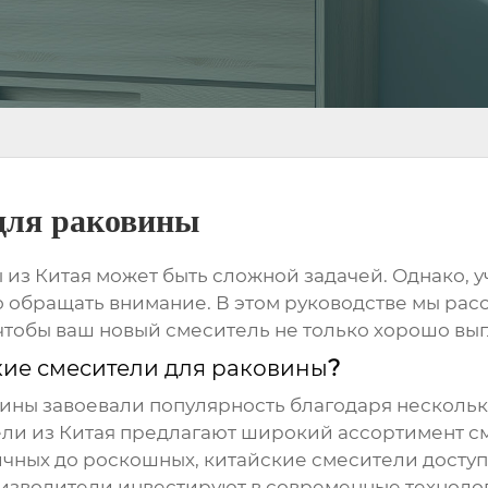
для раковины
ы
из Китая может быть сложной задачей. Однако, 
то обращать внимание. В этом руководстве мы ра
чтобы ваш новый смеситель не только хорошо выгл
кие смесители для раковины
?
вины
завоевали популярность благодаря нескольк
и из Китая предлагают широкий ассортимент см
чных до роскошных,
китайские смесители
доступ
зводители инвестируют в современные технолог