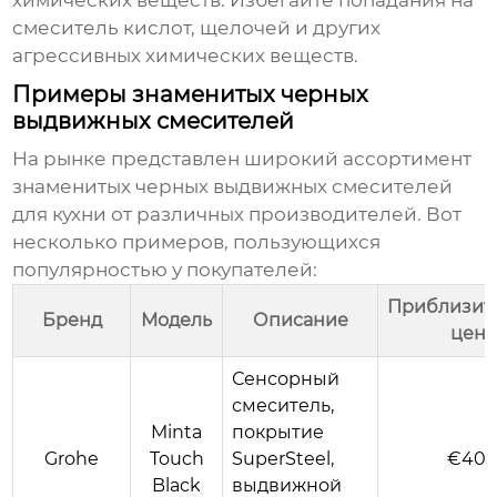
химических веществ:
Избегайте попадания на
смеситель кислот, щелочей и других
агрессивных химических веществ.
Примеры знаменитых черных
выдвижных смесителей
На рынке представлен широкий ассортимент
знаменитых черных выдвижных смесителей
для кухни
от различных производителей. Вот
несколько примеров, пользующихся
популярностью у покупателей:
Приблизит
Бренд
Модель
Описание
цена
Сенсорный
смеситель,
Minta
покрытие
Grohe
Touch
SuperSteel,
€40
Black
выдвижной