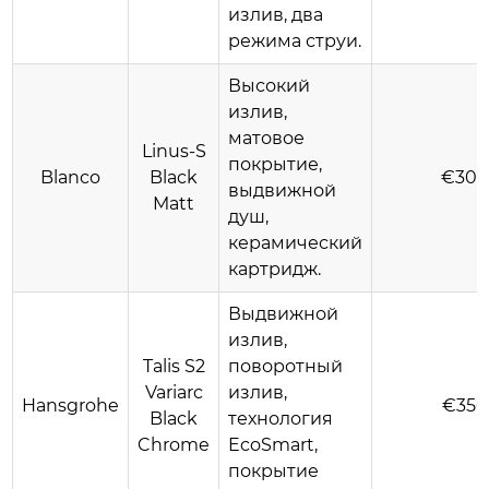
излив, два
режима струи.
Высокий
излив,
матовое
Linus-S
покрытие,
Blanco
Black
€30
выдвижной
Matt
душ,
керамический
картридж.
Выдвижной
излив,
Talis S2
поворотный
Variarc
излив,
Hansgrohe
€350
Black
технология
Chrome
EcoSmart,
покрытие