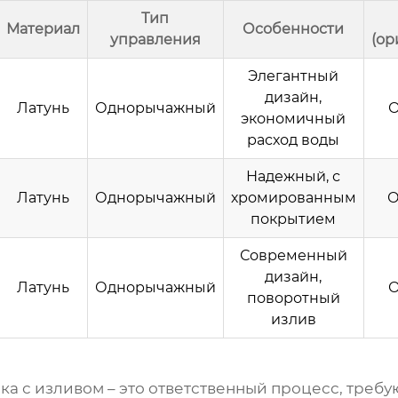
Тип
Материал
Особенности
управления
(ор
Элегантный
дизайн,
Латунь
Однорычажный
О
экономичный
расход воды
Надежный, с
Латунь
Однорычажный
хромированным
О
покрытием
Современный
дизайн,
Латунь
Однорычажный
О
поворотный
излив
ка с изливом
– это ответственный процесс, треб