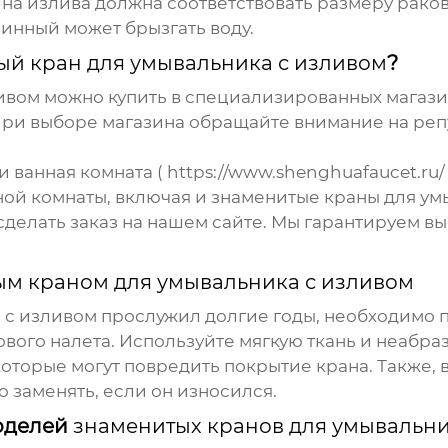
на излива должна соответствовать размеру рако
инный может брызгать воду.
ый кран для умывальника с изливом
?
ивом
можно купить в специализированных магазин
 При выборе магазина обращайте внимание на реп
 ванная комната (
https://www.shenghuafaucet.ru/
ной комнаты, включая и
знаменитые краны для ум
делать заказ на нашем сайте. Мы гарантируем в
м краном для умывальника с изливом
 с изливом
прослужил долгие годы, необходимо п
ового налета. Используйте мягкую ткань и неабр
оторые могут повредить покрытие крана. Также, 
 заменять, если он износился.
оделей
знаменитых кранов для умывальни