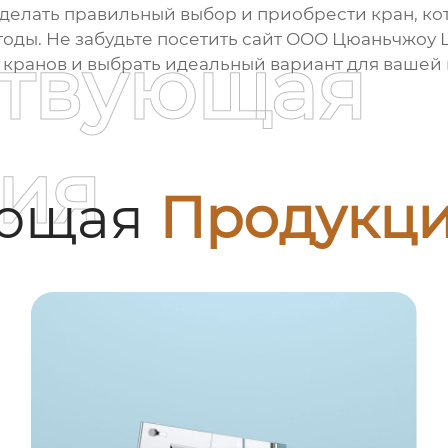
делать правильный выбор и приобрести кран, кот
оды. Не забудьте посетить сайт
ООО Цюаньчжоу Шэ
ствующая
кранов и выбрать идеальный вариант для вашей 
ия
ующая
Продукц