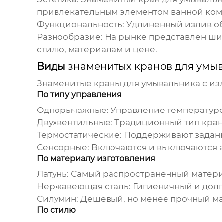
привлекательным элементом ванной ком
Функциональность:
Удлиненный излив обе
Разнообразие:
На рынке представлен ш
стилю, материалам и цене.
Виды
знаменитых кранов для умы
Знаменитые краны для умывальника с и
По типу управления
Однорычажные:
Управление температуро
Двухвентильные:
Традиционный тип крано
Термостатические:
Поддерживают заданну
Сенсорные:
Включаются и выключаются а
По материалу изготовления
Латунь:
Самый распространенный материа
Нержавеющая сталь:
Гигиеничный и долг
Силумин:
Дешевый, но менее прочный мат
По стилю