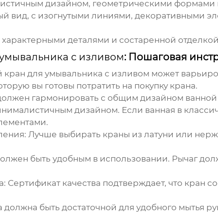
истичным дизайном, геометрическими формами 
й вид, с изогнутыми линиями, декоративными эл
 характерными деталями и состаренной отделкой
 умывальника с изливом
: Пошаговая инст
 кран для умывальника с изливом
может варьиров
торую вы готовы потратить на покупку крана.
олжен гармонировать с общим дизайном ванной к
инималистичным дизайном. Если ванная в классич
лементами.
ления:
Лучше выбирать краны из латуни или нерж
олжен быть удобным в использовании. Рычаг долж
а:
Сертификат качества подтверждает, что кран с
 должна быть достаточной для удобного мытья ру