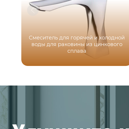
Смеситель для горячей и холодной
воды для раковины из цинкового
сплава