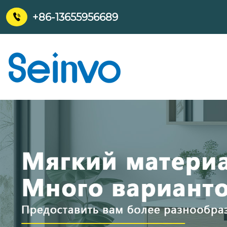
+86-13655956689
