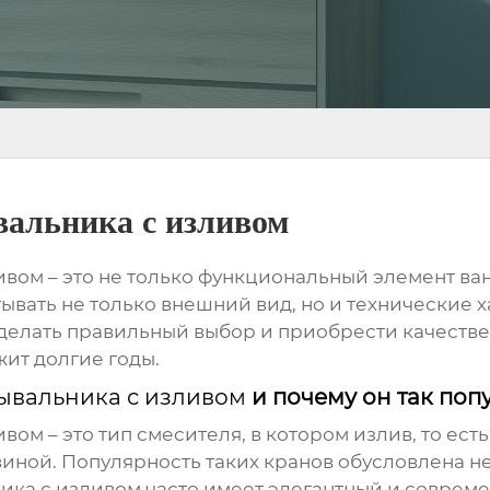
альника с изливом
ивом
– это не только функциональный элемент ван
ывать не только внешний вид, но и технические 
 сделать правильный выбор и приобрести качест
жит долгие годы.
ывальника с изливом
и почему он так поп
ивом
– это тип смесителя, в котором излив, то есть
виной. Популярность таких кранов обусловлена 
ика с изливом
часто имеет элегантный и совреме