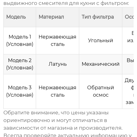
выдвижного смесителя для кухни с фильтром
:
Модель
Материал
Тип фильтра
Осо
В
Модель 1
Нержавеющая
Угольный
изл
(Условная)
сталь
Модель 2
Выс
Латунь
Механический
(Условная)
Двух
Модель 3
Нержавеющая
Обратный
фи
(Условная)
сталь
осмос
и
зам
Обратите внимание, что цены указаны
ориентировочно и могут отличаться в
зависимости от магазина и производителя.
Всегда проверяйте актуальную информацию у