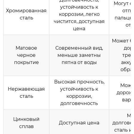
Могут о
устойчивость к
Хромированная
отпе
коррозии, легко
сталь
пальцев
чистится, доступная
от 
цена
Может б
Матовое
Современный вид,
дор
черное
меньше заметны
треб
покрытие
пятна от воды
акку
обра
Высокая прочность,
Може
Нержавеющая
устойчивость к
дороже
сталь
коррозии,
вари
долговечность
Ме
Цинковый
Доступная цена
долгове
сплав
сталь и