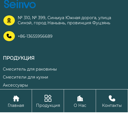
№ 310, № 399, Синьхуа Южная дорога, улица

Симэй, город Наньань, провинция Фуцзянь

+86-13655956689
ПРОДУКЦИЯ
Смеситель для раковины
Смесители для кухни
Аксессуары




Авторское право©ООО Цюаньчжоу Шэнхуа Кухня и ванная
Главная
Продукция
О Нас
Контакты
комната