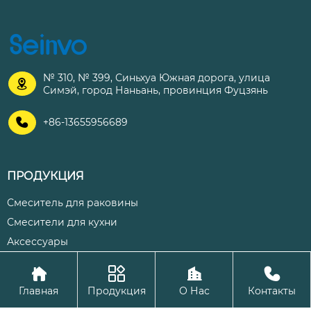
№ 310, № 399, Синьхуа Южная дорога, улица

Симэй, город Наньань, провинция Фуцзянь

+86-13655956689
ПРОДУКЦИЯ
Смеситель для раковины
Смесители для кухни
Аксессуары




Авторское право©ООО Цюаньчжоу Шэнхуа Кухня и ванная
Главная
Продукция
О Нас
Контакты
комната