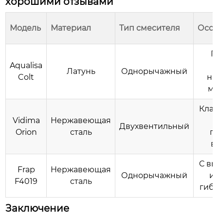
хорошими отзывами
Модель
Материал
Тип смесителя
Особ
П
Aqualisa
д
Латунь
Однорычажный
Colt
на
ме
Кла
Vidima
Нержавеющая
д
Двухвентильный
Orion
сталь
п
в
С в
Frap
Нержавеющая
Однорычажный
и
F4019
сталь
гиб
Заключение