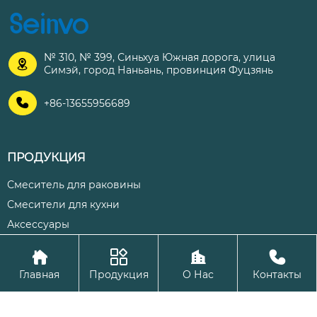
№ 310, № 399, Синьхуа Южная дорога, улица

Симэй, город Наньань, провинция Фуцзянь

+86-13655956689
ПРОДУКЦИЯ
Смеситель для раковины
Смесители для кухни
Аксессуары




Авторское право©ООО Цюаньчжоу Шэнхуа Кухня и ванная
Главная
Продукция
О Нас
Контакты
комната