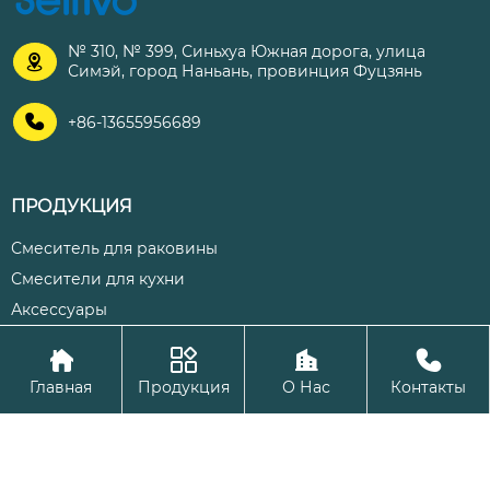
№ 310, № 399, Синьхуа Южная дорога, улица

Симэй, город Наньань, провинция Фуцзянь

+86-13655956689
ПРОДУКЦИЯ
Смеситель для раковины
Смесители для кухни
Аксессуары




Авторское право©ООО Цюаньчжоу Шэнхуа Кухня и ванная
Главная
Продукция
О Нас
Контакты
комната