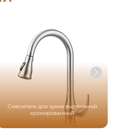
Смеситель для кухни выдвижной
См
хромированный
с