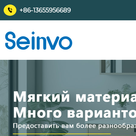
+86-13655956689
