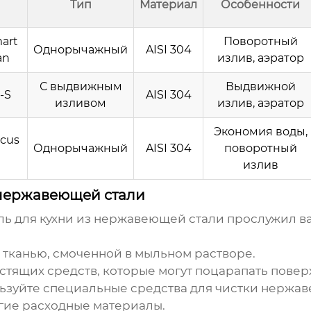
Тип
Материал
Особенности
art
Поворотный
Однорычажный
AISI 304
an
излив, аэратор
С выдвижным
Выдвижной
-S
AISI 304
изливом
излив, аэратор
Экономия воды,
cus
Однорычажный
AISI 304
поворотный
излив
 нержавеющей стали
ь для кухни из нержавеющей стали
прослужил ва
 тканью, смоченной в мыльном растворе.
тящих средств, которые могут поцарапать повер
ьзуйте специальные средства для чистки нержав
гие расходные материалы.