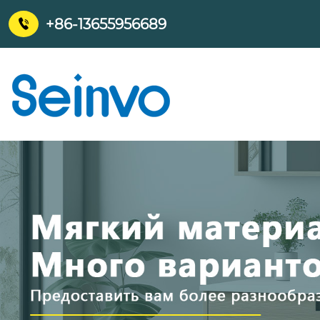
+86-13655956689
