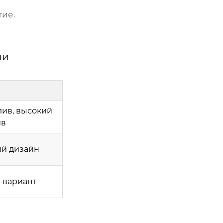
тие.
ни
ив, высокий
ив
ий дизайн
 вариант