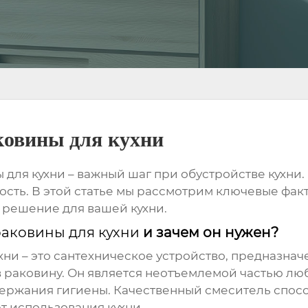
ковины для кухни
 для кухни
– важный шаг при обустройстве кухни
ость. В этой статье мы рассмотрим ключевые фак
 решение для вашей кухни.
раковины для кухни
и зачем он нужен?
хни
– это сантехническое устройство, предназна
в раковину. Он является неотъемлемой частью л
держания гигиены. Качественный смеситель спос
т использования кухни.