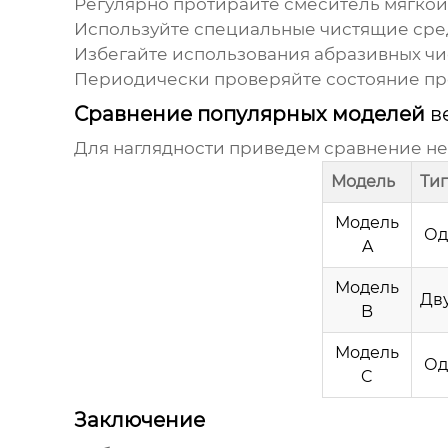
Регулярно протирайте смеситель мягкой т
Используйте специальные чистящие сред
Избегайте использования абразивных чи
Периодически проверяйте состояние про
Сравнение популярных моделей
в
Для наглядности приведем сравнение н
Модель
Ти
Модель
Од
A
Модель
Дв
B
Модель
Од
C
Заключение