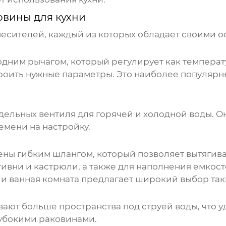
овины для кухни
месителей, каждый из которых обладает своими 
им рычагом, который регулирует как температур
роить нужные параметры. Это наиболее популярн
ельных вентиля для горячей и холодной воды. О
емени на настройку.
ы гибким шлангом, который позволяет вытягивать
тивни и кастрюли, а также для наполнения емкос
и ванная комната предлагает широкий выбор та
ют больше пространства под струей воды, что у
лубокими раковинами.