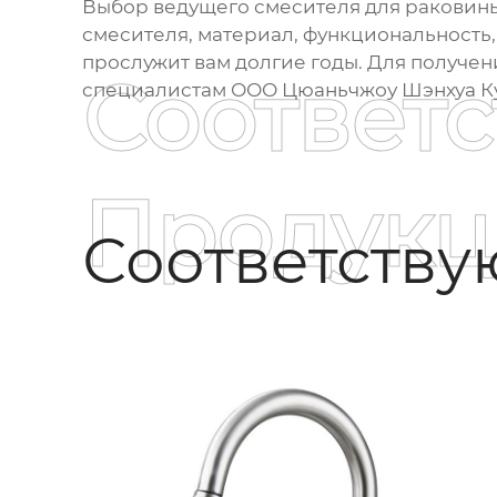
Выбор
ведущего смесителя для раковины
смесителя, материал, функциональность,
прослужит вам долгие годы. Для получе
Соответ
специалистам
ООО Цюаньчжоу Шэнхуа Ку
Продукц
Соответств