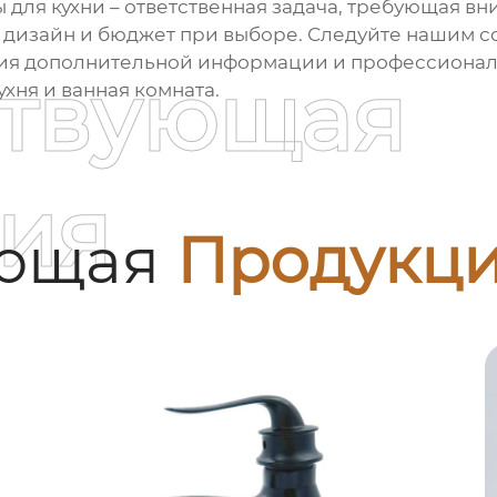
 для кухни
– ответственная задача, требующая вн
 дизайн и бюджет при выборе. Следуйте нашим со
ния дополнительной информации и профессиональ
ствующая
хня и ванная комната
.
ия
ующая
Продукц