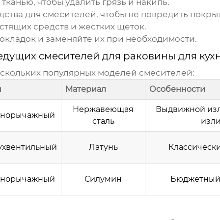
канью, чтобы удалить грязь и накипь.
ства для смесителей, чтобы не повредить покры
стящих средств и жестких щеток.
кладок и заменяйте их при необходимости.
едущих смесителей для раковины для кух
ескольких популярных моделей смесителей:
п
Материал
Особенности
Нержавеющая
Выдвижной изл
норычажный
сталь
изл
ухвентильный
Латунь
Классическ
норычажный
Силумин
Бюджетный