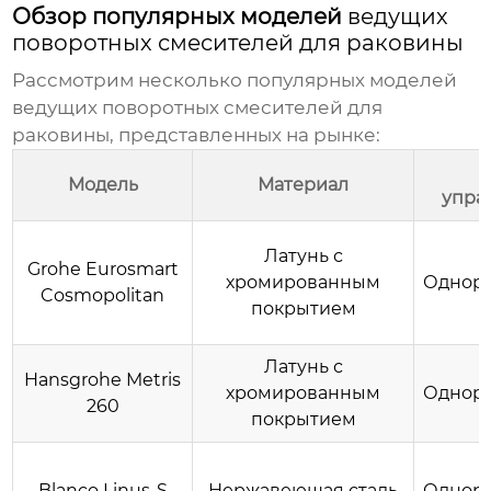
Обзор популярных моделей
ведущих
поворотных смесителей для раковины
Рассмотрим несколько популярных моделей
ведущих поворотных смесителей для
раковины
, представленных на рынке:
Модель
Материал
упра
Латунь с
Grohe Eurosmart
хромированным
Однор
Cosmopolitan
покрытием
Латунь с
Hansgrohe Metris
хромированным
Однор
260
покрытием
Blanco Linus-S
Нержавеющая сталь
Однор