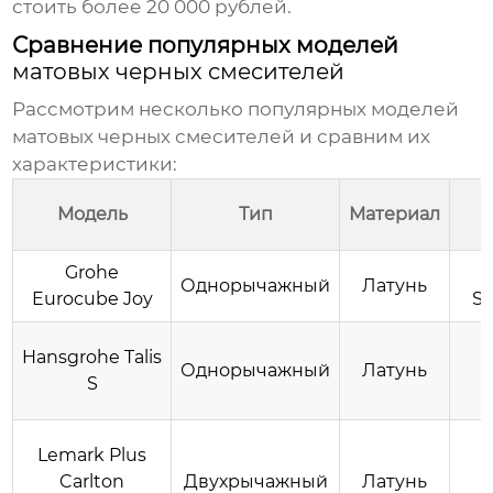
стоить более 20 000 рублей.
Сравнение популярных моделей
матовых черных смесителей
Рассмотрим несколько популярных моделей
матовых черных смесителей
и сравним их
характеристики:
Модель
Тип
Материал
Grohe
Однорычажный
Латунь
Eurocube Joy
Si
Hansgrohe Talis
Однорычажный
Латунь
S
Lemark Plus
Carlton
Двухрычажный
Латунь