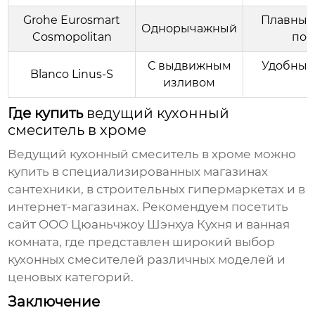
Grohe Eurosmart
Плавный 
Однорычажный
Cosmopolitan
пок
С выдвижным
Удобный
Blanco Linus-S
изливом
Где купить
ведущий кухонный
смеситель в хроме
Ведущий кухонный смеситель в хроме
можно
купить в специализированных магазинах
сантехники, в строительных гипермаркетах и в
интернет-магазинах. Рекомендуем посетить
сайт
ООО Цюаньчжоу Шэнхуа Кухня и ванная
комната
, где представлен широкий выбор
кухонных смесителей различных моделей и
ценовых категорий.
Заключение