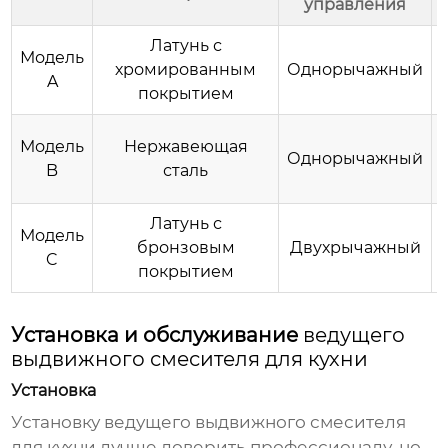
управления
Латунь с
Модель
хромированным
Однорычажный
A
покрытием
Модель
Нержавеющая
Однорычажный
B
сталь
Латунь с
Модель
бронзовым
Двухрычажный
C
покрытием
Установка и обслуживание
ведущего
выдвижного смесителя для кухни
Установка
Установку
ведущего выдвижного смесителя
для кухни
лучше доверить профессионалу, но