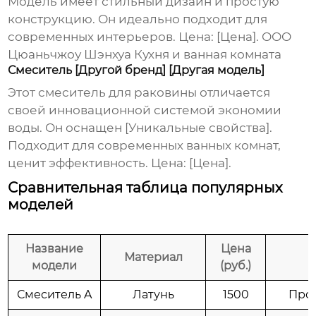
Модель имеет стильный дизайн и простую
конструкцию. Он идеально подходит для
современных интерьеров. Цена: [Цена].
ООО
Цюаньчжоу Шэнхуа Кухня и ванная комната
Смеситель [Другой бренд] [Другая модель]
Этот
смеситель для раковины
отличается
своей инновационной системой экономии
воды. Он оснащен [Уникальные свойства].
Подходит для современных ванных комнат,
ценит эффективность. Цена: [Цена].
Сравнительная таблица популярных
моделей
Название
Цена
Материал
модели
(руб.)
Смеситель A
Латунь
1500
Прос