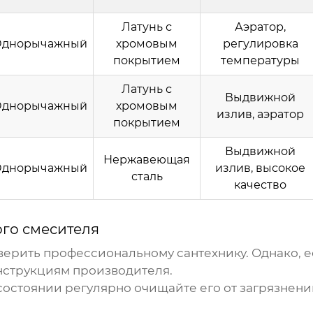
Латунь с
Аэратор,
Однорычажный
хромовым
регулировка
покрытием
температуры
Латунь с
Выдвижной
Однорычажный
хромовым
излив, аэратор
покрытием
Выдвижной
Нержавеющая
Однорычажный
излив, высокое
сталь
качество
ого смесителя
ерить профессиональному сантехнику. Однако, ес
инструкциям производителя.
стоянии регулярно очищайте его от загрязнений