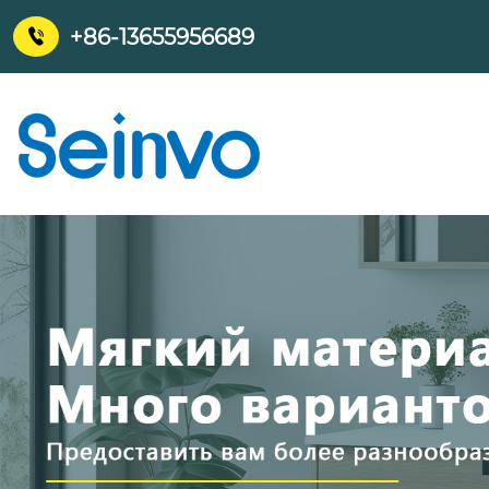
+86-13655956689
