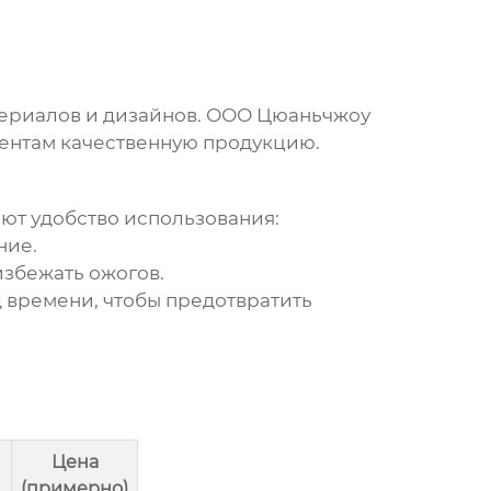
териалов и дизайнов. ООО Цюаньчжоу
иентам качественную продукцию.
т удобство использования:
ние.
избежать ожогов.
 времени, чтобы предотвратить
Цена
(примерно)