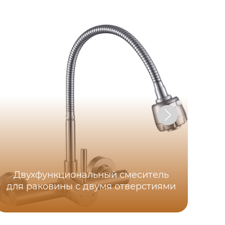
Двухфункциональный смеситель
для раковины с двумя отверстиями
см