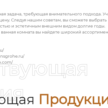
ная задача, требующая внимательного подхода. Уч
 цену. Следуя нашим советам, вы сможете выбрат
остью и эстетичным внешним видом долгие годы.
 ванная комната
вы найдете широкий ассортиме
u/
nsgrohe.ru/
ствующая
o.com/
ия
ующая
Продукц