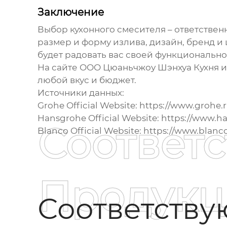
Заключение
Выбор
кухонного смесителя
– ответствен
размер и форму излива, дизайн, бренд и
будет радовать вас своей функциональн
На сайте
ООО Цюаньчжоу Шэнхуа Кухня и
любой вкус и бюджет.
Источники данных:
Grohe Official Website:
https://www.grohe.r
Hansgrohe Official Website:
https://www.ha
Соответ
Blanco Official Website:
https://www.blanc
Продукц
Соответств