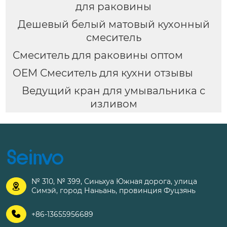
для раковины
Дешевый белый матовый кухонный
смеситель
Смеситель для раковины оптом
OEM Смеситель для кухни отзывы
Ведущий кран для умывальника с
изливом
№ 310, № 399, Синьхуа Южная дорога, улица

Симэй, город Наньань, провинция Фуцзянь

+86-13655956689